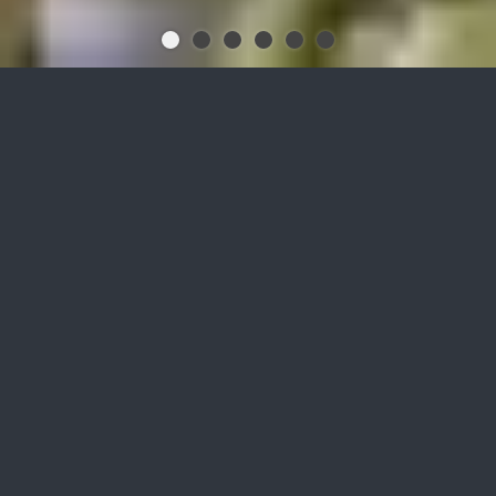
Steigern Sie mit
biofermat
Granulat
die Leistung Ihrer Biogasanlage
bei gleichzeitig
biologischer Gasreinigung